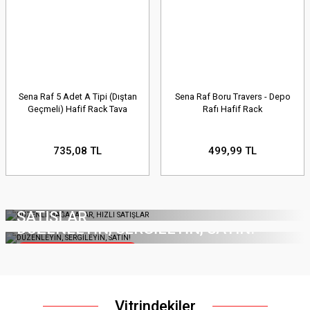
Sena Raf 5 Adet A Tipi (Dıştan
Sena Raf Boru Travers - Depo
Geçmeli) Hafif Rack Tava
Rafı Hafif Rack
735,08 TL
499,99 TL
DÜZENLİ MAĞAZALAR, HIZLI
SATIŞLAR
DÜZENLEYİN, SERGİLEYİN, SATIN!
Hemen Keşfet!
Hemen Keşfet!
Vitrindekiler