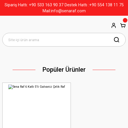
+90 533 163 90 37
Sipariş Hattı:
Destek Hattı :+90 554 138 11 75
Mail:info@senaraf.com
Kaosun İçinde Düzeni Yakalayın.
Popüler Ürünler
Modern tasarımlı, kolay kurulumlu çelik raf çözümleriyle her
metrekareyi değerlendirin.
Hemen Keşfet!
DÜZENLİ DEPOLAR, HIZLI SEVKİYAT
Hafif ve Orta Ölçekli Ürünler İçin Dayanıklı ve Modüler Raf
Çözümleri.