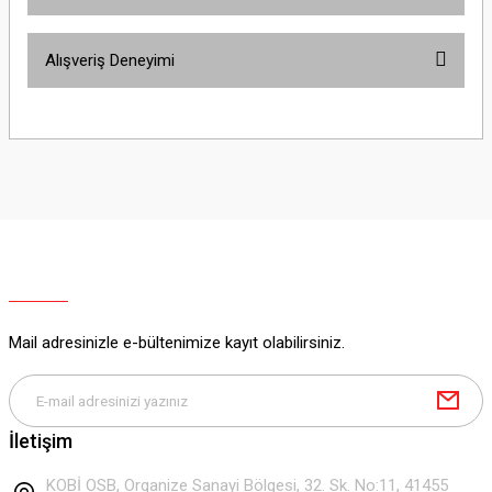
Bu ürünün fiyat bilgisi, resim, ürün açıklamalarında ve diğer konularda
Alışveriş Deneyimi
yetersiz gördüğünüz noktaları öneri formunu kullanarak tarafımıza
iletebilirsiniz.
Görüş ve önerileriniz için teşekkür ederiz.
Sitemize ilk yorumu siz yapın!
Ürün resmi kalitesiz, bozuk veya görüntülenemiyor.
Ürün açıklamasında eksik bilgiler bulunuyor.
Deneyimini Paylaş
Ürün bilgilerinde hatalar bulunuyor.
Ürün fiyatı diğer sitelerden daha pahalı.
Bu ürüne benzer farklı alternatifler olmalı.
Mail adresinizle e-bültenimize kayıt olabilirsiniz.
Gönder
İletişim
KOBİ OSB, Organize Sanayi Bölgesi, 32. Sk. No:11, 41455