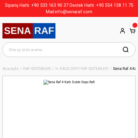
+90 533 163 90 37
Sipariş Hattı:
Destek Hattı :+90 554 138 11 75
Mail:info@senaraf.com
Anasayfa
RAF SİSTEMLERİ
H. RACK DEPO RAF SİSTEMLERİ
Sena Raf 4 Kat