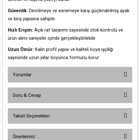
Güvenlik:
Devrilmeye ve esnemeye karşı güçlendirilmiş ayak
ve kiriş yapısına sahiptir.
Hızlı Erişim:
Açık raf tasarımı sayesinde stok kontrolü ve
ürün alımı saniyeler içinde gerçekleştirilebilir.
Uzun Ömür:
Kalın profil yapısı ve kaliteli boya işçiliği
sayesinde uzun yıllar boyunca formunu korur.
Yorumlar
Soru & Cevap
Bu ürüne ilk yorumu siz yapın!
Taksit Seçenekleri
Yorum Yaz
Ürün hakkında henüz soru sorulmamış.
Önerileriniz
Soru Sor