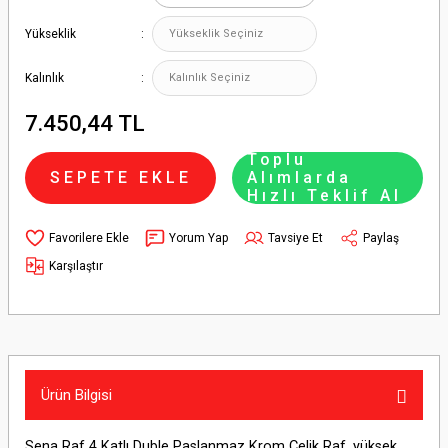
Yükseklik
Kalınlık
7.450,44 TL
Toplu
SEPETE EKLE
Alımlarda
Hızlı Teklif Al
Yorum Yap
Tavsiye Et
Paylaş
Karşılaştır
Ürün Bilgisi
Sena Raf 4 Katlı Duble Paslanmaz Krom Çelik Raf, yüksek