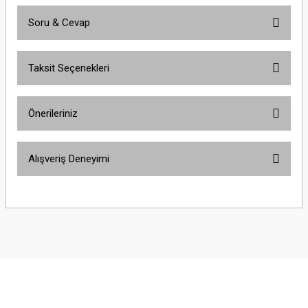
Soru & Cevap
Bu ürüne ilk yorumu siz yapın!
Taksit Seçenekleri
Yorum Yaz
Ürün hakkında henüz soru sorulmamış.
Önerileriniz
Soru Sor
Bu ürünün fiyat bilgisi, resim, ürün açıklamalarında ve diğer konularda
Alışveriş Deneyimi
yetersiz gördüğünüz noktaları öneri formunu kullanarak tarafımıza
iletebilirsiniz.
Görüş ve önerileriniz için teşekkür ederiz.
Sitemize ilk yorumu siz yapın!
Ürün resmi kalitesiz, bozuk veya görüntülenemiyor.
Ürün açıklamasında eksik bilgiler bulunuyor.
Deneyimini Paylaş
Ürün bilgilerinde hatalar bulunuyor.
Ürün fiyatı diğer sitelerden daha pahalı.
Bu ürüne benzer farklı alternatifler olmalı.