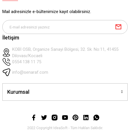
Mail adresinizle e-bültenimize kayıt olabilirsiniz.
Gönder
İletişim
KOBİ OSB, Organize Sanayi Bölgesi, 32. Sk. No:11, 41455
Dilovası/Kocaeli
0554 138 11 75
info@senaraf.com
Kurumsal
2022 Copyright IdeaSoft - Tüm Hakları Saklıdır.