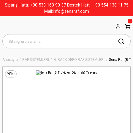
+90 533 163 90 37
Sipariş Hattı:
Destek Hattı :+90 554 138 11 75
Mail:info@senaraf.com
Anasayfa
RAF SİSTEMLERİ
H. RACK DEPO RAF SİSTEMLERİ
Sena Raf (B Ti
YENİ