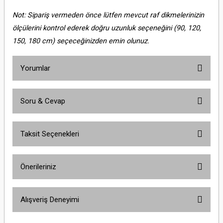
Not: Sipariş vermeden önce lütfen mevcut raf dikmelerinizin
ölçülerini kontrol ederek doğru uzunluk seçeneğini (90, 120,
150, 180 cm) seçeceğinizden emin olunuz.
Yorumlar
Soru & Cevap
Bu ürüne ilk yorumu siz yapın!
Taksit Seçenekleri
Yorum Yaz
Ürün hakkında henüz soru sorulmamış.
Önerileriniz
Soru Sor
Bu ürünün fiyat bilgisi, resim, ürün açıklamalarında ve diğer konularda
Alışveriş Deneyimi
yetersiz gördüğünüz noktaları öneri formunu kullanarak tarafımıza
iletebilirsiniz.
Görüş ve önerileriniz için teşekkür ederiz.