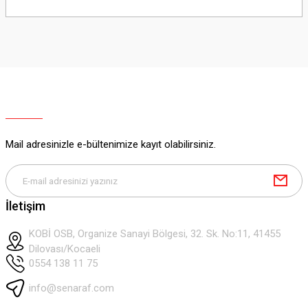
Sitemize ilk yorumu siz yapın!
Ürün resmi kalitesiz, bozuk veya görüntülenemiyor.
Ürün açıklamasında eksik bilgiler bulunuyor.
Deneyimini Paylaş
Ürün bilgilerinde hatalar bulunuyor.
Ürün fiyatı diğer sitelerden daha pahalı.
Bu ürüne benzer farklı alternatifler olmalı.
Mail adresinizle e-bültenimize kayıt olabilirsiniz.
Gönder
İletişim
KOBİ OSB, Organize Sanayi Bölgesi, 32. Sk. No:11, 41455
Dilovası/Kocaeli
0554 138 11 75
info@senaraf.com