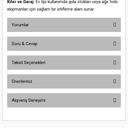
Kiler ve Garaj:
Ev tipi kullanımda gıda stokları veya ağır hobi
ekipmanları için sağlam bir istifleme alanı sunar.
Yorumlar
Soru & Cevap
Bu ürüne ilk yorumu siz yapın!
Taksit Seçenekleri
Yorum Yaz
Ürün hakkında henüz soru sorulmamış.
Önerileriniz
Soru Sor
Bu ürünün fiyat bilgisi, resim, ürün açıklamalarında ve diğer konularda
Alışveriş Deneyimi
yetersiz gördüğünüz noktaları öneri formunu kullanarak tarafımıza
iletebilirsiniz.
Görüş ve önerileriniz için teşekkür ederiz.
Sitemize ilk yorumu siz yapın!
Ürün resmi kalitesiz, bozuk veya görüntülenemiyor.