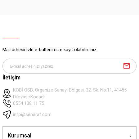
Ürün açıklamasında eksik bilgiler bulunuyor.
Deneyimini Paylaş
Ürün bilgilerinde hatalar bulunuyor.
Ürün fiyatı diğer sitelerden daha pahalı.
Bu ürüne benzer farklı alternatifler olmalı.
Mail adresinizle e-bültenimize kayıt olabilirsiniz.
Gönder
İletişim
KOBİ OSB, Organize Sanayi Bölgesi, 32. Sk. No:11, 41455
Dilovası/Kocaeli
0554 138 11 75
info@senaraf.com
Kurumsal