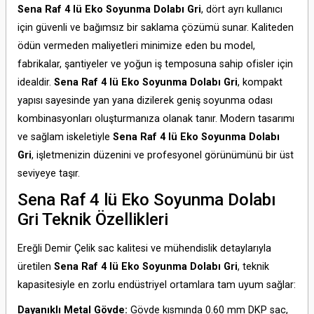
Sena Raf 4 lü Eko Soyunma Dolabı Gri
,
dört ayrı kullanıcı
için güvenli ve bağımsız bir saklama çözümü sunar.
Kaliteden
ödün vermeden maliyetleri minimize eden bu model,
fabrikalar,
şantiyeler ve yoğun iş temposuna sahip ofisler için
idealdir.
Sena Raf 4 lü Eko Soyunma Dolabı Gri
,
kompakt
yapısı sayesinde yan yana dizilerek geniş soyunma odası
kombinasyonları oluşturmanıza olanak tanır.
Modern tasarımı
ve sağlam iskeletiyle
Sena Raf 4 lü Eko Soyunma Dolabı
Gri
,
işletmenizin düzenini ve profesyonel görünümünü bir üst
seviyeye taşır.
Sena Raf 4 lü Eko Soyunma Dolabı
Gri Teknik Özellikleri
Ereğli Demir Çelik sac kalitesi ve mühendislik detaylarıyla
üretilen
Sena Raf 4 lü Eko Soyunma Dolabı Gri
,
teknik
kapasitesiyle en zorlu endüstriyel ortamlara tam uyum sağlar:
Dayanıklı Metal Gövde:
Gövde kısmında 0.
60 mm DKP sac,