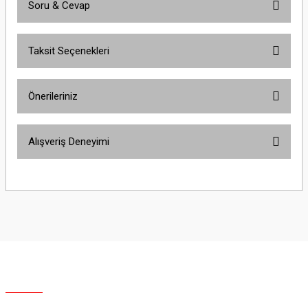
Soru & Cevap
Bu ürüne ilk yorumu siz yapın!
Taksit Seçenekleri
Yorum Yaz
Ürün hakkında henüz soru sorulmamış.
Önerileriniz
Soru Sor
Bu ürünün fiyat bilgisi, resim, ürün açıklamalarında ve diğer konularda
Alışveriş Deneyimi
yetersiz gördüğünüz noktaları öneri formunu kullanarak tarafımıza
iletebilirsiniz.
Görüş ve önerileriniz için teşekkür ederiz.
Sitemize ilk yorumu siz yapın!
Ürün resmi kalitesiz, bozuk veya görüntülenemiyor.
Ürün açıklamasında eksik bilgiler bulunuyor.
Deneyimini Paylaş
Ürün bilgilerinde hatalar bulunuyor.
Ürün fiyatı diğer sitelerden daha pahalı.
Bu ürüne benzer farklı alternatifler olmalı.