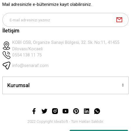
Mail adresinizle e-bültenimize kayıt olabilirsiniz.
Gönder
İletişim
KOBİ OSB, Organize Sanayi Bölgesi, 32. Sk. No:11, 41455
Dilovası/Kocaeli
0554 138 11 75
info@senaraf.com
Kurumsal
2022 Copyright IdeaSoft - Tüm Hakları Saklıdır.