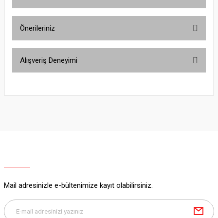
Yorum Yaz
Ürün hakkında henüz soru sorulmamış.
Önerileriniz
Soru Sor
Bu ürünün fiyat bilgisi, resim, ürün açıklamalarında ve diğer konularda
Alışveriş Deneyimi
yetersiz gördüğünüz noktaları öneri formunu kullanarak tarafımıza
iletebilirsiniz.
Görüş ve önerileriniz için teşekkür ederiz.
Sitemize ilk yorumu siz yapın!
Ürün resmi kalitesiz, bozuk veya görüntülenemiyor.
Ürün açıklamasında eksik bilgiler bulunuyor.
Deneyimini Paylaş
Ürün bilgilerinde hatalar bulunuyor.
Ürün fiyatı diğer sitelerden daha pahalı.
Bu ürüne benzer farklı alternatifler olmalı.
Mail adresinizle e-bültenimize kayıt olabilirsiniz.