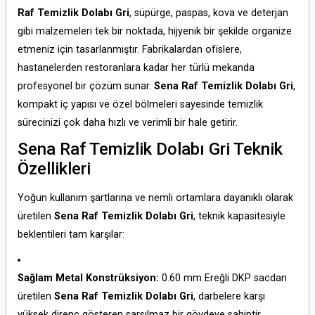
Raf Temizlik Dolabı Gri
, süpürge, paspas, kova ve deterjan
gibi malzemeleri tek bir noktada, hijyenik bir şekilde organize
etmeniz için tasarlanmıştır. Fabrikalardan ofislere,
hastanelerden restoranlara kadar her türlü mekanda
profesyonel bir çözüm sunar.
Sena Raf Temizlik Dolabı Gri
,
kompakt iç yapısı ve özel bölmeleri sayesinde temizlik
sürecinizi çok daha hızlı ve verimli bir hale getirir.
Sena Raf Temizlik Dolabı Gri Teknik
Özellikleri
Yoğun kullanım şartlarına ve nemli ortamlara dayanıklı olarak
üretilen
Sena Raf Temizlik Dolabı Gri
, teknik kapasitesiyle
beklentileri tam karşılar:
Sağlam Metal Konstrüksiyon:
0.60 mm Ereğli DKP sacdan
üretilen
Sena Raf Temizlik Dolabı Gri
, darbelere karşı
yüksek direnç gösteren sarsılmaz bir gövdeye sahiptir.