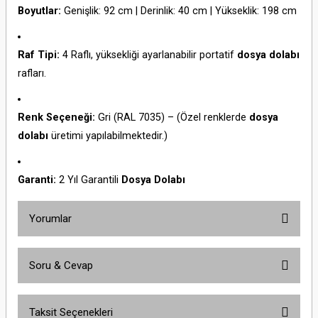
Boyutlar:
Genişlik: 92 cm | Derinlik: 40 cm | Yükseklik: 198 cm
Raf Tipi:
4 Raflı, yüksekliği ayarlanabilir portatif
dosya dolabı
rafları.
Renk Seçeneği:
Gri (RAL 7035) – (Özel renklerde
dosya
dolabı
üretimi yapılabilmektedir.)
Garanti:
2 Yıl Garantili
Dosya Dolabı
Yorumlar
Soru & Cevap
Bu ürüne ilk yorumu siz yapın!
Taksit Seçenekleri