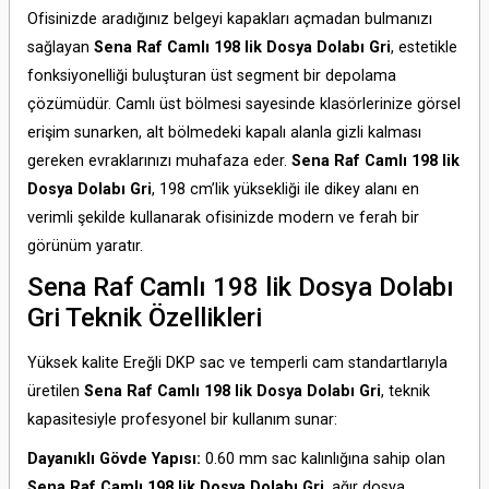
Ofisinizde aradığınız belgeyi kapakları açmadan bulmanızı
sağlayan
Sena Raf Camlı 198 lik Dosya Dolabı Gri
,
estetikle
fonksiyonelliği buluşturan üst segment bir depolama
çözümüdür.
Camlı üst bölmesi sayesinde klasörlerinize görsel
erişim sunarken,
alt bölmedeki kapalı alanla gizli kalması
gereken evraklarınızı muhafaza eder.
Sena Raf Camlı 198 lik
Dosya Dolabı Gri
,
198 cm’lik yüksekliği ile dikey alanı en
verimli şekilde kullanarak ofisinizde modern ve ferah bir
görünüm yaratır.
Sena Raf Camlı 198 lik Dosya Dolabı
Gri Teknik Özellikleri
Yüksek kalite Ereğli DKP sac ve temperli cam standartlarıyla
üretilen
Sena Raf Camlı 198 lik Dosya Dolabı Gri
,
teknik
kapasitesiyle profesyonel bir kullanım sunar:
Dayanıklı Gövde Yapısı:
0.
60 mm sac kalınlığına sahip olan
Sena Raf Camlı 198 lik Dosya Dolabı Gri
,
ağır dosya