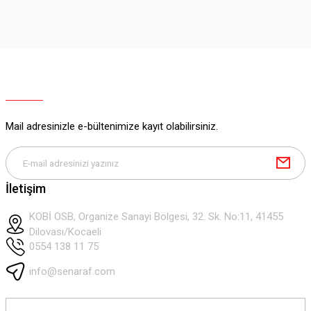
Sitemize ilk yorumu siz yapın!
Ürün resmi kalitesiz, bozuk veya görüntülenemiyor.
Ürün açıklamasında eksik bilgiler bulunuyor.
Deneyimini Paylaş
Ürün bilgilerinde hatalar bulunuyor.
Ürün fiyatı diğer sitelerden daha pahalı.
Bu ürüne benzer farklı alternatifler olmalı.
Mail adresinizle e-bültenimize kayıt olabilirsiniz.
Gönder
İletişim
KOBİ OSB, Organize Sanayi Bölgesi, 32. Sk. No:11, 41455
Dilovası/Kocaeli
0554 138 11 75
info@senaraf.com