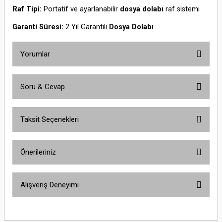
Raf Tipi:
Portatif ve ayarlanabilir
dosya dolabı
raf sistemi
Garanti Süresi:
2 Yıl Garantili
Dosya Dolabı
Yorumlar
Soru & Cevap
Bu ürüne ilk yorumu siz yapın!
Taksit Seçenekleri
Yorum Yaz
Ürün hakkında henüz soru sorulmamış.
Önerileriniz
Soru Sor
Bu ürünün fiyat bilgisi, resim, ürün açıklamalarında ve diğer konularda
Alışveriş Deneyimi
yetersiz gördüğünüz noktaları öneri formunu kullanarak tarafımıza
iletebilirsiniz.
Görüş ve önerileriniz için teşekkür ederiz.