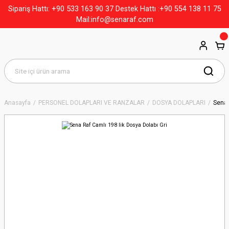
+90 533 163 90 37
Sipariş Hattı:
Destek Hattı :+90 554 138 11 75
Mail:info@senaraf.com
Anasayfa
PERSONEL DOLAPLARI VE RANZALAR
DOSYA DOLAPLARI
Sena 