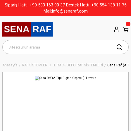
+90 533 163 90 37
Sipariş Hattı:
Destek Hattı :+90 554 138 11 75
Mail:info@senaraf.com
Anasayfa
RAF SİSTEMLERİ
H. RACK DEPO RAF SİSTEMLERİ
Sena Raf (A Ti