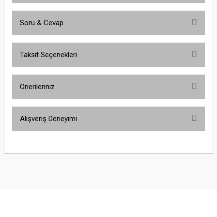
Soru & Cevap
Bu ürüne ilk yorumu siz yapın!
Taksit Seçenekleri
Yorum Yaz
Ürün hakkında henüz soru sorulmamış.
Önerileriniz
Soru Sor
Bu ürünün fiyat bilgisi, resim, ürün açıklamalarında ve diğer konularda
Alışveriş Deneyimi
yetersiz gördüğünüz noktaları öneri formunu kullanarak tarafımıza
iletebilirsiniz.
Görüş ve önerileriniz için teşekkür ederiz.
Sitemize ilk yorumu siz yapın!
Ürün resmi kalitesiz, bozuk veya görüntülenemiyor.
Ürün açıklamasında eksik bilgiler bulunuyor.
Deneyimini Paylaş
Ürün bilgilerinde hatalar bulunuyor.
Ürün fiyatı diğer sitelerden daha pahalı.
Bu ürüne benzer farklı alternatifler olmalı.