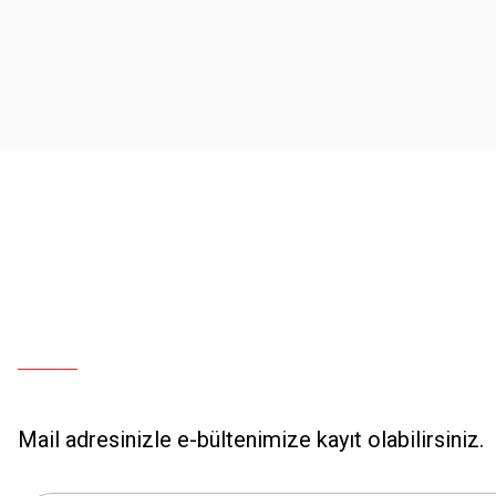
Ürün resmi kalitesiz, bozuk veya görüntülenemiyor.
Ürün açıklamasında eksik bilgiler bulunuyor.
Ürün bilgilerinde hatalar bulunuyor.
Ürün fiyatı diğer sitelerden daha pahalı.
Bu ürüne benzer farklı alternatifler olmalı.
Mail adresinizle e-bültenimize kayıt olabilirsiniz.