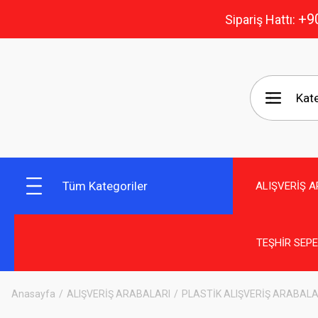
+9
Sipariş Hattı:
Tüm Kategoriler
ALIŞVERİŞ 
TEŞHİR SEP
Anasayfa
ALIŞVERİŞ ARABALARI
PLASTİK ALIŞVERİŞ ARABALA