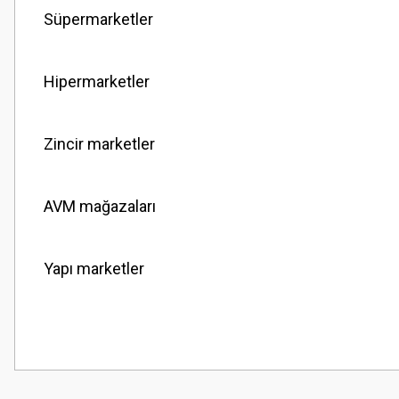
Süpermarketler
Hipermarketler
Zincir marketler
AVM mağazaları
Yapı marketler
Bu ürünün fiyat bilgisi, resim, ürün açıklamalarında ve diğer konularda
Görüş ve önerileriniz için teşekkür ederiz.