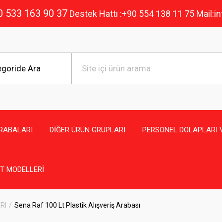
0 533 163 90 37
Destek Hattı :+90 554 138 11 75 Mail:
ARABALARI
DİĞER ÜRÜN GRUPLARI
PERSONEL DOLAPLARI 
ET MODELLERİ
RI
Sena Raf 100 Lt Plastik Alışveriş Arabası