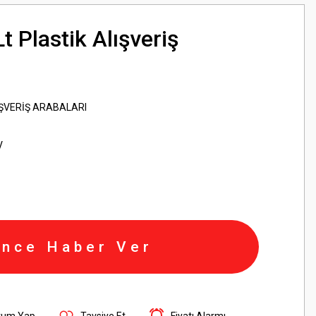
t Plastik Alışveriş
IŞVERİŞ ARABALARI
V
ince Haber Ver
rum Yap
Tavsiye Et
Fiyatı Alarmı