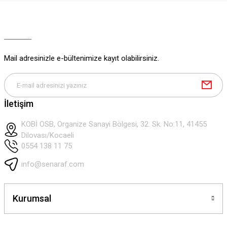
Ürün bilgilerinde hatalar bulunuyor.
Ürün fiyatı diğer sitelerden daha pahalı.
Bu ürüne benzer farklı alternatifler olmalı.
Mail adresinizle e-bültenimize kayıt olabilirsiniz.
Gönder
İletişim
KOBİ OSB, Organize Sanayi Bölgesi, 32. Sk. No:11, 41455
Dilovası/Kocaeli
0554 138 11 75
info@senaraf.com
Kurumsal