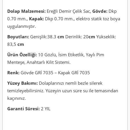
Dolap Malzemesi:
Ereğli Demir Çelik Sac,
Gövde:
Dkp
0.70 mm.,
Kapak:
Dkp 0.70 mm., elektro statik toz boya
uygulanmıştır.
Boyutları:
Genişlik:38.3
cm
Derinlik: 20
cm
Yükseklik:
83,5
cm
Ürün Özelliği:
10 Gözlü, İsim Etiketlik, Yaylı Pim
Menteşe, Anahtarlı Kilit Sistemi.
Renk:
Gövde GRİ 7035 – Kapak GRİ 7035
Yüzey Bakımı:
Dolaplarınızı nemli bezle silerek
temizleyebilirsiniz. Yüzeyin uzun süre su ile temasından
kaçınınız.
Garanti Süresi:
2 YIL