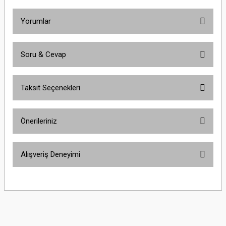
Yorumlar
Soru & Cevap
Bu ürüne ilk yorumu siz yapın!
Taksit Seçenekleri
Yorum Yaz
Ürün hakkında henüz soru sorulmamış.
Önerileriniz
Soru Sor
Bu ürünün fiyat bilgisi, resim, ürün açıklamalarında ve diğer konularda
Alışveriş Deneyimi
yetersiz gördüğünüz noktaları öneri formunu kullanarak tarafımıza
iletebilirsiniz.
Görüş ve önerileriniz için teşekkür ederiz.
Sitemize ilk yorumu siz yapın!
Ürün resmi kalitesiz, bozuk veya görüntülenemiyor.
Ürün açıklamasında eksik bilgiler bulunuyor.
Deneyimini Paylaş